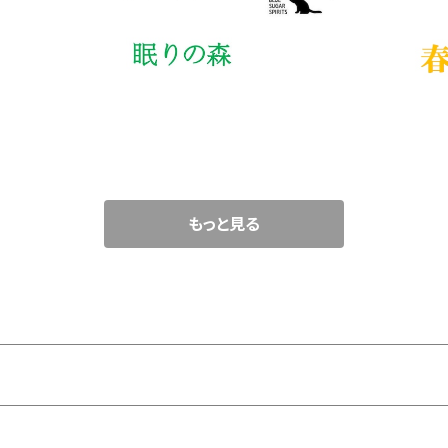
¥1,650
もっと見る