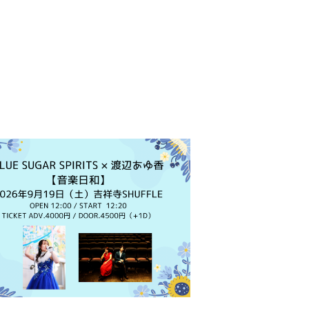
26年9月19日(土)ツーマンイベント来場
チケット
¥4,000