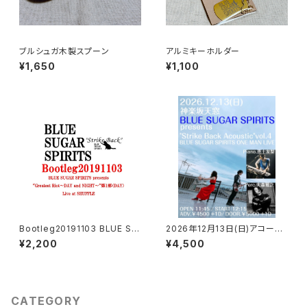
ブルシュガ木製スプーン
アルミキーホルダー
¥1,650
¥1,100
Bootleg20191103 BLUE SU
2026年12月13日(日)アコース
GAR SPIRITS presents "Gr
ティックワンマンライブ来場チケ
¥2,200
¥4,500
eatest Riot～DAY and NIGH
ット
T～"第1部（DAY）Live at SHU
FFLE
CATEGORY