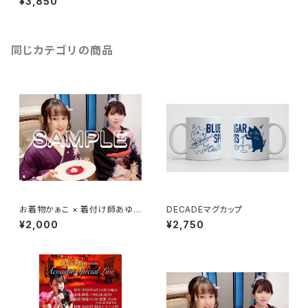
¥3,850
同じカテゴリの商品
お着物かぁこ × 着付け師あゆ
DECADEマグカップ
香先生 チェキ付きミニ色紙（第2
¥2,000
¥2,750
部）